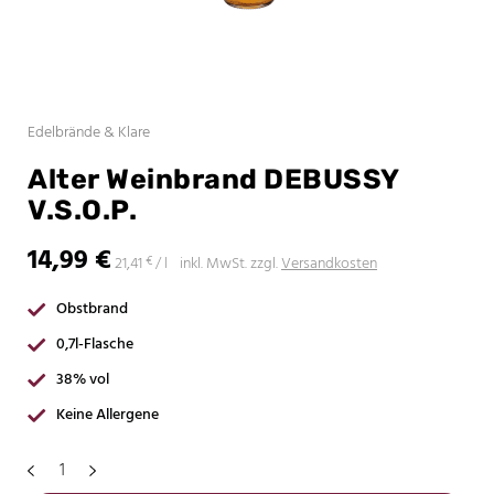
Edelbrände & Klare
Alter Weinbrand DEBUSSY
V.S.O.P.
14,99
€
21,41
inkl. MwSt.
zzgl.
Versandkosten
€
/
l
Obstbrand
0,7l-Flasche
38% vol
Keine Allergene