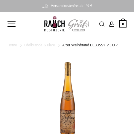
Versandkostenfrei ab 149 €
0
Home
Edelbrände & Klare
Alter Weinbrand DEBUSSY V.S.O.P.