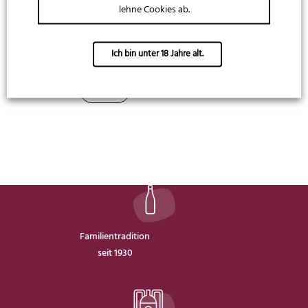
Dr. Rauch's Spirituosen
lehne Cookies ab.
55.5 Absinth
Ich bin unter 18 Jahre alt.
17,99
€
35,98
€
/
1 l
Familientradition
seit 1930