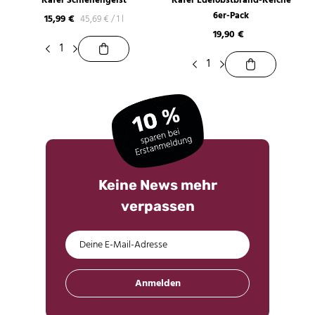
Käfer Schlehengeist
Käfer Edelobstbrand-Kelche
6er-Pack
15,99
€
45,69
€
/
1 l
19,90
€
Keine News mehr
verpassen
Anmelden