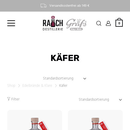
Versandkostenfrei ab 149 €
0
KÄFER
Shop
Edelbrände & Klare
Käfer
Filter