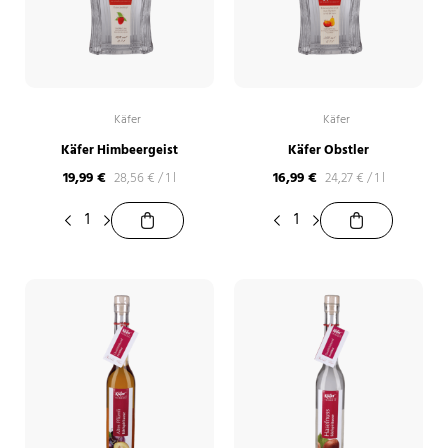
Käfer
Käfer
Käfer Himbeergeist
Käfer Obstler
19,99
€
16,99
€
28,56
€
/
1 l
24,27
€
/
1 l