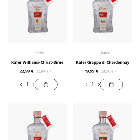
Käfer
Käfer
Käfer Williams-Christ-Birne
Käfer Grappa di Chardonnay
22,99
€
19,99
€
32,84
€
/
1 l
28,56
€
/
1 l