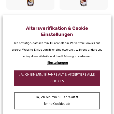
Käfer
Käfer
Käfer Altes Pflümli
Käfer Haselnuss Edelspirituose
Altersverifikation & Cookie
15,99
€
17,99
€
45,69
€
/
1 l
51,40
€
/
1 l
Einstellungen
Ich bestätige, dass ich min. 18 Jahre alt bin. Wir nutzen Cookies auf
unserer Website. Einige von ihnen sind essenziell, während andere uns
helfen, diese Website und Ihre Erfahrung zu verbessern.
Einstellungen
JA, ICH BIN MIN. 18 JAHRE ALT & AKZEPTIERE ALLE
COOKIES
Ja, ich bin min. 18 Jahre alt &
lehne Cookies ab.