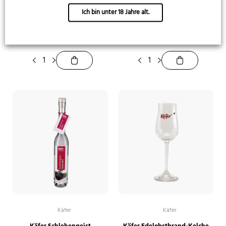
Käfer
Käfer
Ich bin unter 18 Jahre alt.
Käfer Honig Williams
Käfer Marillenbrand
15,99
€
15,99
€
45,69
€
/
1 l
45,69
€
/
1 l
Käfer
Käfer