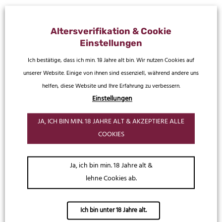
Altersverifikation & Cookie
Einstellungen
Ich bestätige, dass ich min. 18 Jahre alt bin. Wir nutzen Cookies auf
unserer Website. Einige von ihnen sind essenziell, während andere uns
helfen, diese Website und Ihre Erfahrung zu verbessern.
Einstellungen
JA, ICH BIN MIN. 18 JAHRE ALT & AKZEPTIERE ALLE
SeaWolf
Geschenke & Accessoires
COOKIES
SeaWolf Spirit® Flaschenkühler
Stamper Gräf’s 6er-Pack
Cool Ice Bucket „Boot“
19,99
€
4,99
€
Ja, ich bin min. 18 Jahre alt &
lehne Cookies ab.
Ich bin unter 18 Jahre alt.