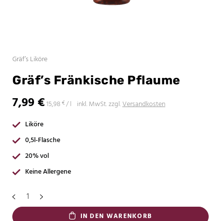
Gräf’s Liköre
Gräf’s Fränkische Pflaume
7,99
€
15,98
inkl. MwSt.
zzgl.
Versandkosten
€
/
l
Liköre
0,5l-Flasche
20% vol
Keine Allergene
IN DEN WARENKORB