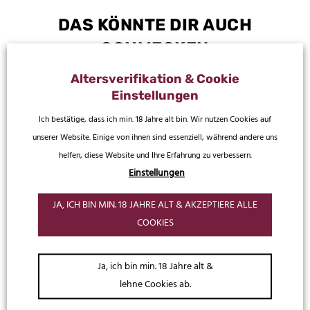
DAS KÖNNTE DIR AUCH
SCHMECKEN
Altersverifikation & Cookie
Einstellungen
Ich bestätige, dass ich min. 18 Jahre alt bin. Wir nutzen Cookies auf
unserer Website. Einige von ihnen sind essenziell, während andere uns
helfen, diese Website und Ihre Erfahrung zu verbessern.
Einstellungen
JA, ICH BIN MIN. 18 JAHRE ALT & AKZEPTIERE ALLE
COOKIES
Gräf’s Liköre
Neuheiten
Altfränkische Pflaume
Gräf’s Rote Grütze
Ja, ich bin min. 18 Jahre alt &
lehne Cookies ab.
8,49
€
8,99
€
16,98
€
/
1 l
17,98
€
/
1 l