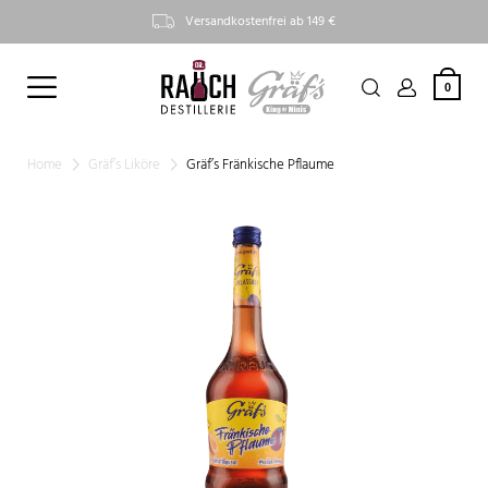
Versandkostenfrei ab 149 €
0
Home
Gräf’s Liköre
Gräf’s Fränkische Pflaume