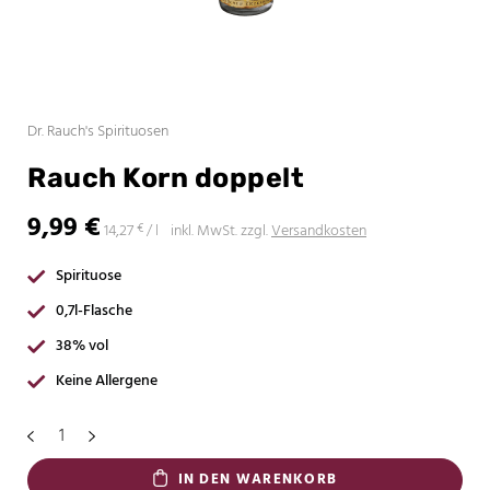
Dr. Rauch's Spirituosen
Rauch Korn doppelt
9,99
€
14,27
inkl. MwSt.
zzgl.
Versandkosten
€
/
l
Spirituose
0,7l-Flasche
38% vol
Keine Allergene
IN DEN WARENKORB