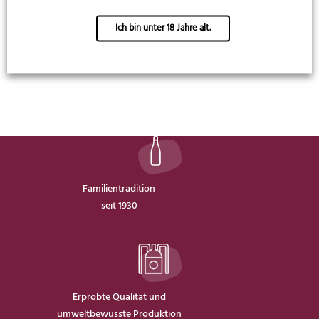
20,99
€
17,99
€
41,98
€
/
1 l
35,98
€
/
1 l
Ich bin unter 18 Jahre alt.
Familientradition
seit 1930
Erprobte Qualität und
umweltbewusste Produktion