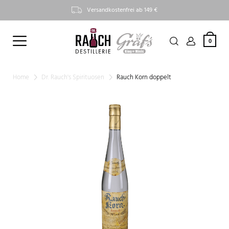
Versandkostenfrei ab 149 €
0
Home
Dr. Rauch's Spirituosen
Rauch Korn doppelt