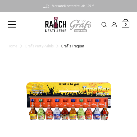
Versandkostenfrei ab 149 €
0
Home
Gräf’s Party-Minis
Gräf´s TragBar