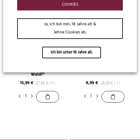
COOKIES
Ja, ich bin min. 18 Jahre alt &
lehne Cookies ab.
Ich bin unter 18 Jahre alt.
Gräf's Party Poppy
Gräf's Party Shooter
Gräf’s PET-Party-Poppy Kleiner
Gräf’s Party-Shooter-Box
Waldi®
13,99
€
8,99
€
27,98
€
/
1 l
28,09
€
/
1 l