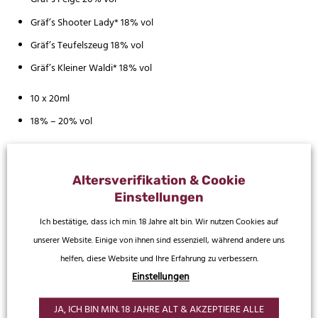
Gräf’s Shooter Lady* 18% vol
Gräf’s Teufelszeug 18% vol
Gräf’s Kleiner Waldi* 18% vol
10 x 20ml
18% – 20% vol
*Zusatzangabe: Gräf’s Kleiner Waldi, Gräf’s Shooter Lady: mit
Farbstoff
Altersverifikation & Cookie
Einstellungen
DAS KÖNNTE DIR AUCH
Ich bestätige, dass ich min. 18 Jahre alt bin. Wir nutzen Cookies auf
unserer Website. Einige von ihnen sind essenziell, während andere uns
SCHMECKEN
helfen, diese Website und Ihre Erfahrung zu verbessern.
Einstellungen
JA, ICH BIN MIN. 18 JAHRE ALT & AKZEPTIERE ALLE