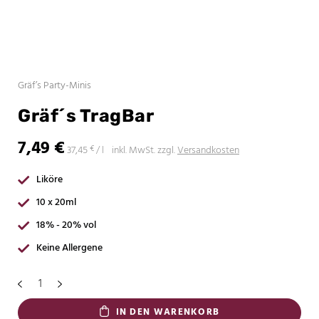
Gräf’s Party-Minis
Gräf´s TragBar
7,49
€
37,45
inkl. MwSt.
zzgl.
Versandkosten
€
/
l
Liköre
10 x 20ml
18% - 20% vol
Keine Allergene
IN DEN WARENKORB