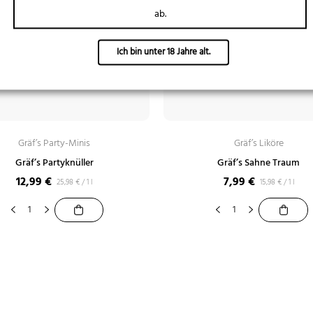
ab.
Ich bin unter 18 Jahre alt.
Gräf’s Party-Minis
Gräf’s Liköre
Gräf’s Partyknüller
Gräf’s Sahne Traum
12,99
€
7,99
€
25,98
€
/
1 l
15,98
€
/
1 l