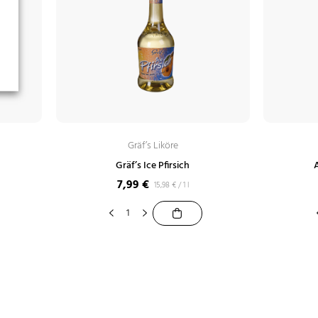
Gräf’s Liköre
Gräf’s Ice Pfirsich
7,99
€
15,98
€
/
1 l