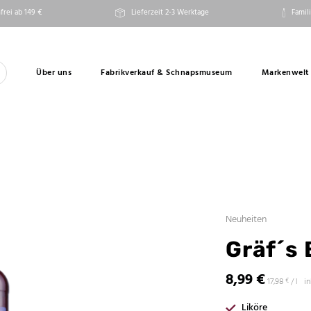
frei ab 149 €
Lieferzeit 2-3 Werktage
Famili
Über uns
Fabrikverkauf & Schnapsmuseum
Markenwelt
Neuheiten
Gräf´s 
8,99
€
17,98
i
€
/
l
Liköre