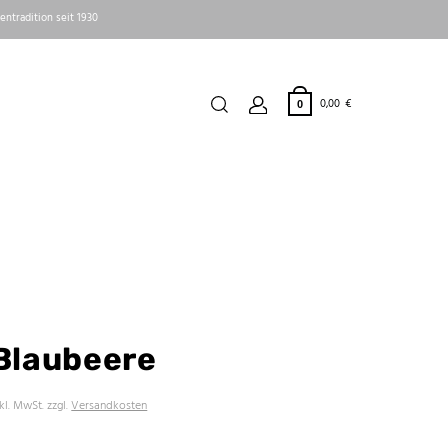
entradition seit 1930
0,00
€
0
Blaubeere
nkl. MwSt.
zzgl.
Versandkosten