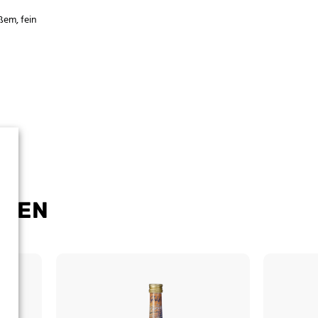
ßem, fein
CKEN