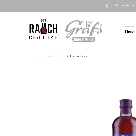
Versandkosten
Shop
Home
Neuheiten
Gräf´s Blaubeere