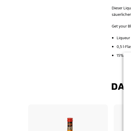
Dieser Liqu
säuerliche
Get your B
Liqueur
0,5 l-Fl
15% vol
DAS