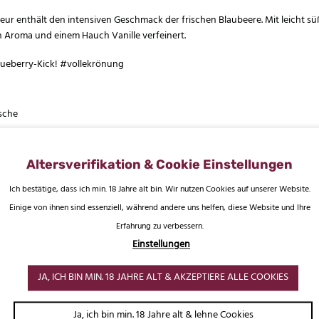
eur enthält den intensiven Geschmack der frischen Blaubeere. Mit leicht sü
n Aroma und einem Hauch Vanille verfeinert.
lueberry-Kick! #vollekrönung
asche
Altersverifikation & Cookie Einstellungen
Ich bestätige, dass ich min. 18 Jahre alt bin. Wir nutzen Cookies auf unserer Website.
 KÖNNTE DIR AUCH SCHME
Einige von ihnen sind essenziell, während andere uns helfen, diese Website und Ihre
Erfahrung zu verbessern.
Einstellungen
JA, ICH BIN MIN. 18 JAHRE ALT & AKZEPTIERE ALLE COOKIES
Ja, ich bin min. 18 Jahre alt & lehne Cookies