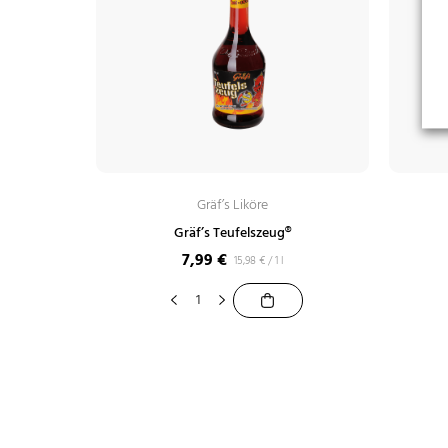
Gräf’s Liköre
Gräf’s Teufelszeug®
7,99
€
15,98
€
/
1 l